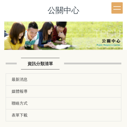
跳
公關中心
到
主
要
內
容
區
資訊分類清單
最新消息
媒體報導
聯絡方式
表單下載