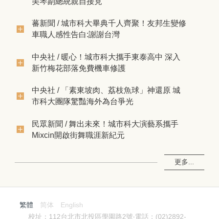
美琴副總統親自接見
蕃新聞 / 城市科大畢典千人齊聚！友邦生變修
車職人感性告白:謝謝台灣
中央社 / 暖心！城市科大攜手東泰高中 深入
新竹梅花部落免費機車修護
中央社 / 「素東坡肉、荔枝魚球」神還原 城
市科大團隊驚豔海外為台爭光
民眾新聞 / 舞出未來！城市科大演藝系攜手
Mixcin開啟街舞職涯新紀元
更多...
繁體
简体
English
校址：112台北市北投區學園路2號‧電話：(02)2892-