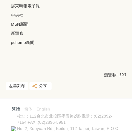
屏東時報電子報
中央社
MSN新聞
新頭條
pchome新聞
瀏覽數:
193
友善列印
分享
繁體
简体
English
校址：112台北市北投區學園路2號‧電話：(02)2892-
7154‧FAX :(02)2896-5951
No. 2, Xueyuan Rd., Beitou, 112 Taipei, Taiwan, R.O.C.