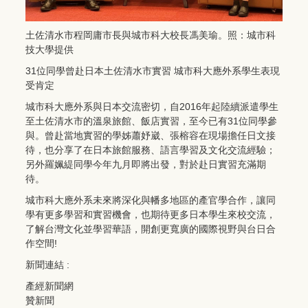
土佐清水市程岡庸市長與城市科大校長馮美瑜。照：城市科
技大學提供
31位同學曾赴日本土佐清水市實習 城市科大應外系學生表現
受肯定
城市科大應外系與日本交流密切，自2016年起陸續派遣學生
至土佐清水市的溫泉旅館、飯店實習，至今已有31位同學參
與。曾赴當地實習的學姊蕭妤崴、張榕容在現場擔任日文接
待，也分享了在日本旅館服務、語言學習及文化交流經驗；
另外羅姵緹同學今年九月即將出發，對於赴日實習充滿期
待。
城市科大應外系未來將深化與幡多地區的產官學合作，讓同
學有更多學習和實習機會，也期待更多日本學生來校交流，
了解台灣文化並學習華語，開創更寬廣的國際視野與台日合
作空間!
新聞連結 :
產經新聞網
贊新聞